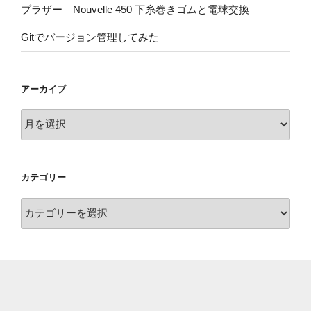
ブラザー Nouvelle 450 下糸巻きゴムと電球交換
Gitでバージョン管理してみた
アーカイブ
ア
ー
カ
イ
カテゴリー
ブ
カ
テ
ゴ
リ
ー