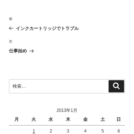
リ
ー
投
前
前
稿
の
インクカートリッジでトラブル
ナ
投
ビ
稿
次
次
ゲ
の
仕事始め
投
ー
稿
シ
ョ
ン
検
検
索
索:
2013年1月
月
火
水
木
金
土
日
1
2
3
4
5
6