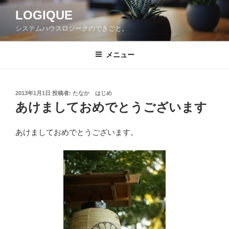
コ
LOGIQUE
ン
システムハウスロジークのできごと。
テ
ン
ツ
メニュー
へ
ス
キ
投
2013年1月1日
投稿者:
たなか はじめ
稿
ッ
あけましておめでとうございます
日:
プ
あけましておめでとうございます。