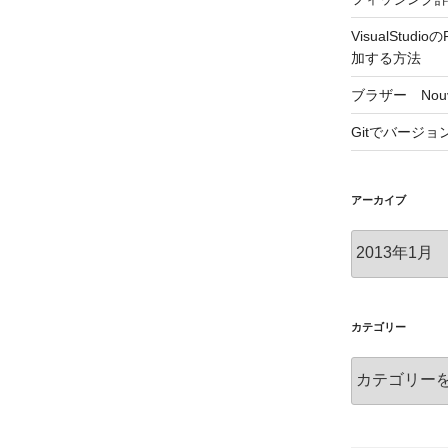
VisualStu
加する方法
ブラザー Nouv
Gitでバージ
アーカイブ
ア
ー
カ
イ
ブ
カテゴリー
カ
テ
ゴ
リ