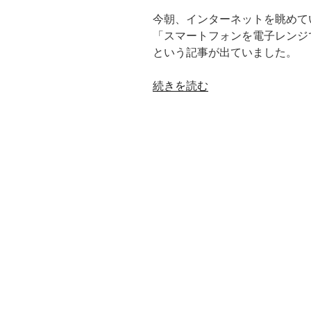
今朝、インターネットを眺めて
「スマートフォンを電子レンジ
という記事が出ていました。
“ス
続きを読む
マ
ー
ト
フ
ォ
ン
を・・・？？”
の