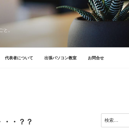
ごと。
代表者について
出張パソコン教室
お問合せ
検
・・・？？
索: