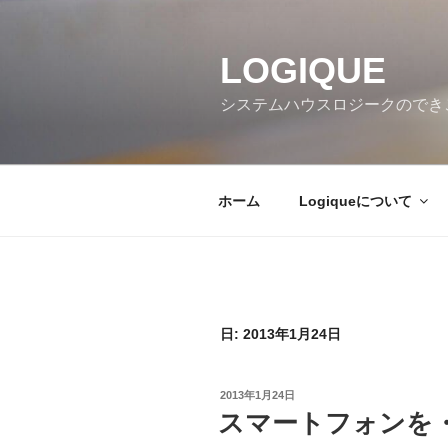
コ
ン
テ
LOGIQUE
ン
システムハウスロジークのでき
ツ
へ
ス
キ
ホーム
Logiqueについて
ッ
プ
日:
2013年1月24日
投
2013年1月24日
稿
スマートフォンを
日: