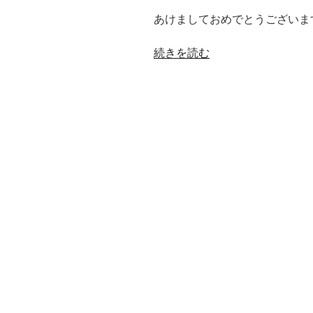
あけましておめでとうございま
“あ
続きを読む
け
ま
し
て
お
め
で
と
う
ご
ざ
い
ま
す”
の