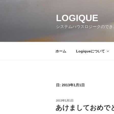
コ
ン
テ
LOGIQUE
ン
システムハウスロジークのでき
ツ
へ
ス
キ
ホーム
Logiqueについて
ッ
プ
日:
2013年1月1日
投
2013年1月1日
稿
あけましておめで
日: