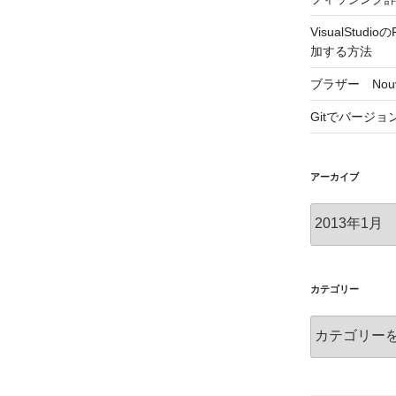
VisualStu
加する方法
ブラザー Nouv
Gitでバージ
アーカイブ
ア
ー
カ
イ
ブ
カテゴリー
カ
テ
ゴ
リ