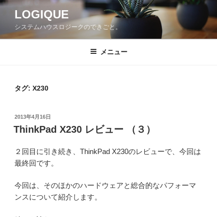
コ
LOGIQUE
ン
システムハウスロジークのできごと。
テ
ン
ツ
メニュー
へ
ス
キ
タグ:
X230
ッ
プ
投
2013年4月16日
稿
ThinkPad X230 レビュー （３）
日:
２回目に引き続き、ThinkPad X230のレビューで、今回は
最終回です。
今回は、そのほかのハードウェアと総合的なパフォーマ
ンスについて紹介します。