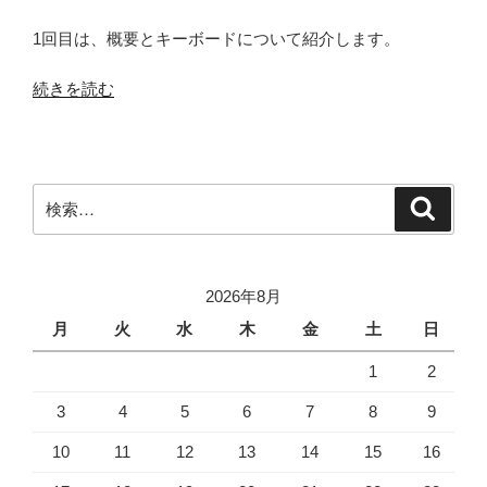
1回目は、概要とキーボードについて紹介します。
“ThinkPad
続きを読む
X230
レ
ビ
ュ
検
検
ー
索
索:
（１）”
の
2026年8月
月
火
水
木
金
土
日
1
2
3
4
5
6
7
8
9
10
11
12
13
14
15
16