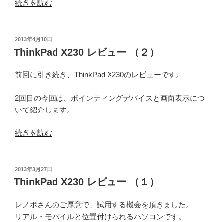
“ThinkPad
続きを読む
X230
レ
ビ
投
2013年4月10日
稿
ュ
ThinkPad X230 レビュー （２）
日:
ー
（３）”
前回に引き続き、ThinkPad X230のレビューです。
の
2回目の今回は、ポインティングデバイスと画面表示につ
いて紹介します。
“ThinkPad
続きを読む
X230
レ
ビ
投
2013年3月27日
稿
ュ
ThinkPad X230 レビュー （１）
日:
ー
（２）”
レノボさんのご厚意で、試用する機会を頂きました。
の
リアル・モバイルと位置付けられるパソコンです。