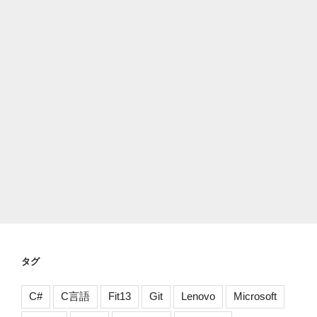
タグ
C#
C言語
Fit13
Git
Lenovo
Microsoft