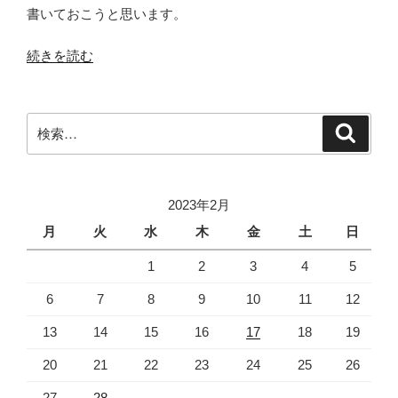
書いておこうと思います。
“VisualStudio
続きを読む
の
Release
ビ
検
検
ル
索
索:
ド
で
デ
2023年2月
バ
月
火
水
木
金
土
日
ッ
1
2
3
4
5
グ
設
6
7
8
9
10
11
12
定
を
13
14
15
16
17
18
19
追
20
21
22
23
24
25
26
加
す
27
28