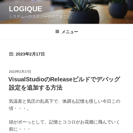
コ
LOGIQUE
ン
システムハウスロジークのできごと。
テ
ン
ツ
メニュー
へ
ス
キ
日:
2023年2月17日
ッ
プ
投
2023年2月17日
稿
VisualStudioのReleaseビルドでデバッグ
日:
設定を追加する方法
気温差と気圧の乱高下で、体調も記憶も怪しい今日この
頃・・・。
頭がボーっとして、記憶とココロがお花畑に飛んでいく
前に・・・