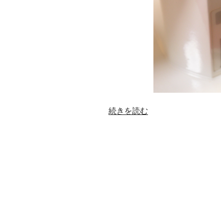
“ブ
続きを読む
ラ
ザ
ー
Nouvelle
450
下
糸
巻
き