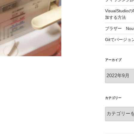
VisualStu
加する方法
ブラザー Nouv
Gitでバージ
アーカイブ
ア
ー
カ
イ
ブ
カテゴリー
カ
テ
ゴ
リ