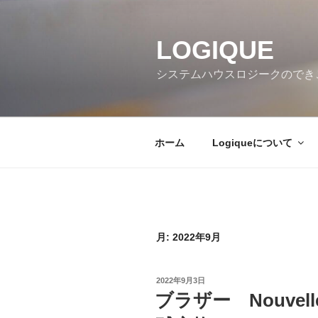
コ
ン
テ
LOGIQUE
ン
システムハウスロジークのでき
ツ
へ
ス
キ
ホーム
Logiqueについて
ッ
プ
月:
2022年9月
投
2022年9月3日
稿
ブラザー Nouvel
日: