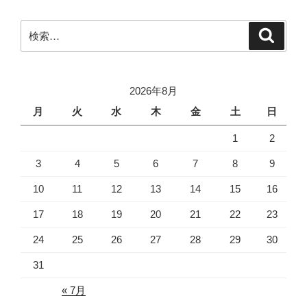
バ
ー
検
検
ジ
索
索:
ョ
ン
管
2026年8月
理
月
火
水
木
金
土
日
し
1
2
て
み
3
4
5
6
7
8
9
た”
の
10
11
12
13
14
15
16
17
18
19
20
21
22
23
24
25
26
27
28
29
30
31
« 7月