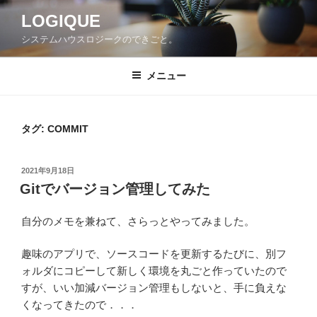
コ
LOGIQUE
ン
システムハウスロジークのできごと。
テ
ン
ツ
メニュー
へ
ス
キ
タグ:
COMMIT
ッ
プ
投
2021年9月18日
稿
Gitでバージョン管理してみた
日:
自分のメモを兼ねて、さらっとやってみました。
趣味のアプリで、ソースコードを更新するたびに、別フ
ォルダにコピーして新しく環境を丸ごと作っていたので
すが、いい加減バージョン管理もしないと、手に負えな
くなってきたので．．．