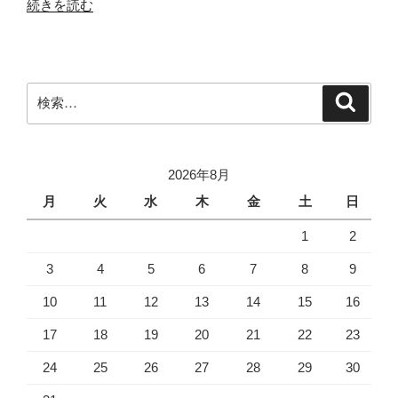
“パ
続きを読む
ソ
コ
ン
の
検
検
買
索
索:
い
方！”
の
2026年8月
月
火
水
木
金
土
日
1
2
3
4
5
6
7
8
9
10
11
12
13
14
15
16
17
18
19
20
21
22
23
24
25
26
27
28
29
30