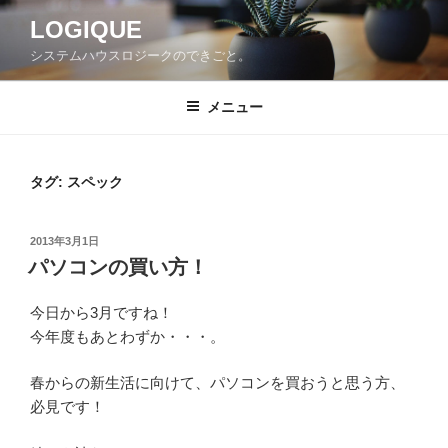
コ
LOGIQUE
ン
システムハウスロジークのできごと。
テ
ン
ツ
メニュー
へ
ス
キ
タグ:
スペック
ッ
プ
投
2013年3月1日
稿
パソコンの買い方！
日:
今日から3月ですね！
今年度もあとわずか・・・。
春からの新生活に向けて、パソコンを買おうと思う方、
必見です！