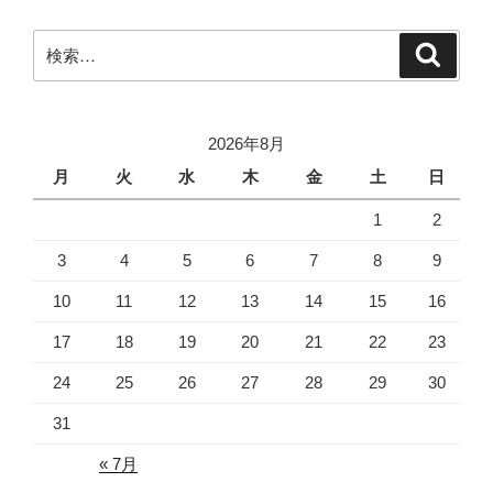
ズ
修
検
検
理：
索
索:
タ
ム
ロ
2026年8月
ン
月
火
水
木
金
土
日
SP
1
2
AF20-
40mm
3
4
5
6
7
8
9
F/2.7-
3.5
10
11
12
13
14
15
16
Aspherical”
17
18
19
20
21
22
23
の
24
25
26
27
28
29
30
31
« 7月