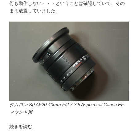
何も動作しない・・・ということは確認していて、その
まま放置していました。
タムロン SP AF20-40mm F/2.7-3.5 Aspherical Canon EF
マウント用
“レ
続きを読む
ン