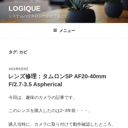
コ
LOGIQUE
ン
システムハウスロジークのできごと。
テ
ン
ツ
メニュー
へ
ス
キ
タグ:
カビ
ッ
プ
投
2021年8月9日
稿
レンズ修理：タムロンSP AF20-40mm
日:
F/2.7-3.5 Aspherical
今回は、趣味のカメラの記事です。
このレンズを購入したのは2~3年前・・・。
購入当時に、カメラに取り付けて動作確認したところ、