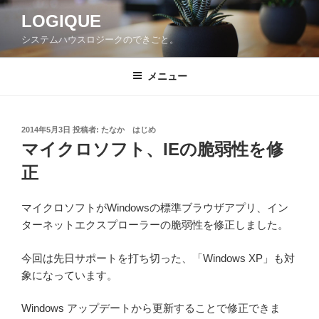
コ
LOGIQUE
ン
システムハウスロジークのできごと。
テ
ン
ツ
メニュー
へ
ス
キ
投
2014年5月3日
投稿者:
たなか はじめ
稿
ッ
マイクロソフト、IEの脆弱性を修
日:
プ
正
マイクロソフトがWindowsの標準ブラウザアプリ、イン
ターネットエクスプローラーの脆弱性を修正しました。
今回は先日サポートを打ち切った、「Windows XP」も対
象になっています。
Windows アップデートから更新することで修正できま