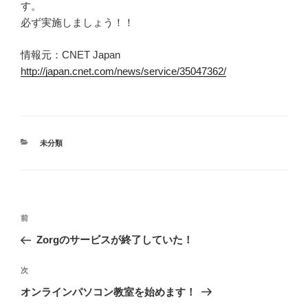
す。
必ず実施しましょう！！
情報元：CNET Japan
http://japan.cnet.com/news/service/35047362/
カ
未分類
テ
ゴ
リ
ー
投
前
前
稿
の
Zorgのサービスが終了していた！
ナ
投
ビ
稿
次
次
ゲ
の
オンラインパソコン教室を始めます！
投
ー