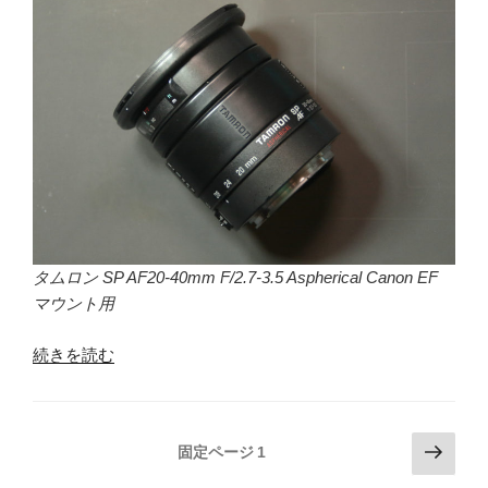
交
換”
の
タムロン SP AF20-40mm F/2.7-3.5 Aspherical Canon EF
マウント用
“レ
続きを読む
ン
ズ
修
投
次
固定ページ
1
理：
の
稿
タ