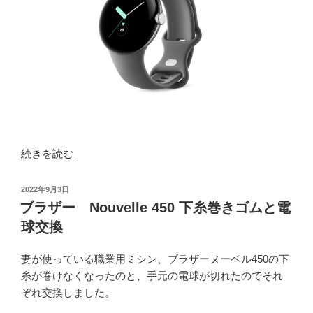
“Google
続きを読む
Pixel
Watch（初
投
2022年9月3日
代）
稿
ブラザー Nouvelle 450 下糸巻きゴムと電
日:
で
球交換
再
接
妻が使っている職業用ミシン、ブラザーヌーベル450の下
続・・・”
糸が巻けなくなったのと、手元の電球が切れたのでそれ
の
ぞれ交換しました。