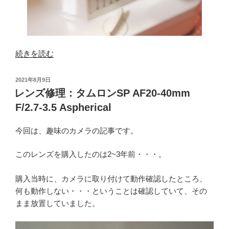
“ブ
続きを読む
ラ
ザ
投
2021年8月9日
ー
稿
レンズ修理：タムロンSP AF20-40mm
日:
Nouvelle
F/2.7-3.5 Aspherical
450
下
今回は、趣味のカメラの記事です。
糸
巻
このレンズを購入したのは2~3年前・・・。
き
ゴ
購入当時に、カメラに取り付けて動作確認したところ、
ム
何も動作しない・・・ということは確認していて、その
と
まま放置していました。
電
球