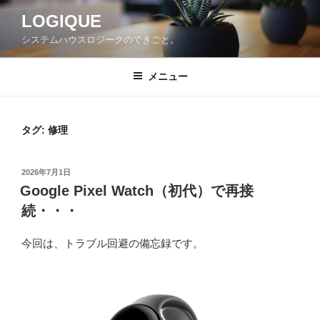
コ
LOGIQUE
ン
システムハウスロジークのできごと。
テ
ン
ツ
メニュー
へ
ス
キ
タグ:
修理
ッ
プ
投
2026年7月1日
稿
Google Pixel Watch（初代）で再接
日:
続・・・
今回は、トラブル回避の備忘録です。