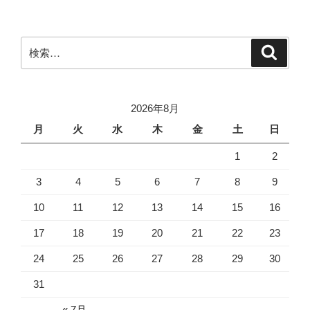
ペ
の
ム
ー
ペ
ロ
ジ
検
ン
検
ー
索
索:
SP
ジ
AF20-
送
40mm
り
2026年8月
F/2.7-
月
火
水
木
金
土
日
3.5
Aspherical”
1
2
の
3
4
5
6
7
8
9
10
11
12
13
14
15
16
17
18
19
20
21
22
23
24
25
26
27
28
29
30
31
« 7月