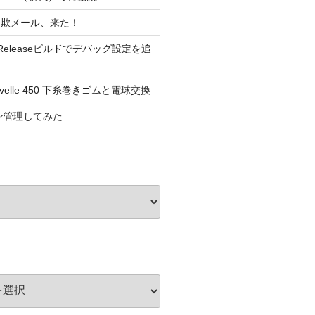
詐欺メール、来た！
dioのReleaseビルドでデバッグ設定を追
elle 450 下糸巻きゴムと電球交換
ョン管理してみた