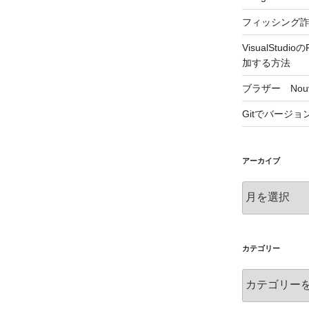
フィッシング
VisualStu
加する方法
ブラザー Nouv
Gitでバージ
アーカイブ
ア
ー
カ
イ
ブ
カテゴリー
カ
テ
ゴ