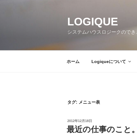
コ
ン
テ
LOGIQUE
ン
システムハウスロジークのでき
ツ
へ
ス
キ
ホーム
Logiqueについて
ッ
プ
タグ:
メニュー表
投
2012年12月18日
稿
最近の仕事のこと
日: