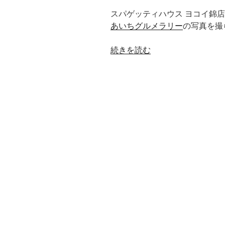
スパゲッティハウス ヨコイ錦
あいちグルメラリー
の写真を撮
“最
続きを読む
近
の
仕
事
の
こ
と。”
の