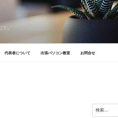
ごと。
代表者について
出張パソコン教室
お問合せ
検
。
索: