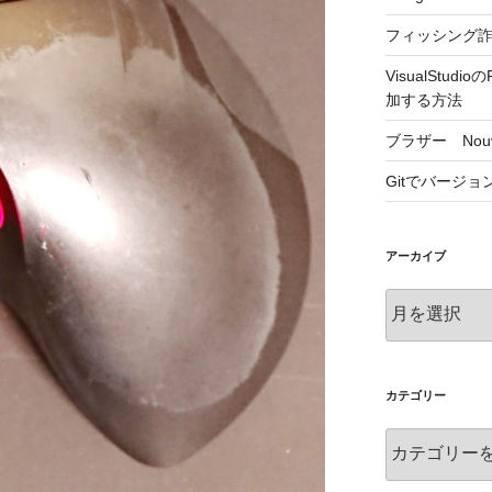
フィッシング
VisualStu
加する方法
ブラザー Nouv
Gitでバージ
アーカイブ
ア
ー
カ
イ
ブ
カテゴリー
カ
テ
ゴ