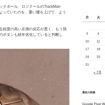
クボール、ロジクールのTrackMan
くなっていたのを、重い腰を上げて、よう
月
火
る頻度の高い左側の反応が悪く、もう我
3
4
のボタンも経年劣化していると判断し
10
11
17
18
24
25
31
« 7月
最近の投稿
Google Pix