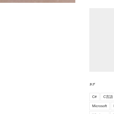
リ
ー
タグ
C#
C言語
Microsoft