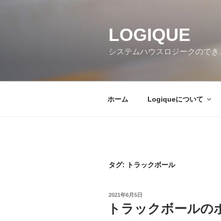
コ
ン
テ
LOGIQUE
ン
システムハウスロジークのでき
ツ
へ
ス
キ
ホーム
Logiqueについて
ッ
プ
タグ:
トラックボール
投
2021年6月5日
稿
トラックボールの
日: