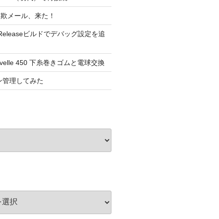
詐欺メール、来た！
dioのReleaseビルドでデバッグ設定を追
elle 450 下糸巻きゴムと電球交換
ョン管理してみた