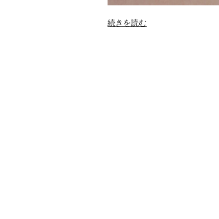
“ト
続きを読む
ラ
ッ
ク
ボ
ー
ル
の
ボ
タ
ン
修
理”
の