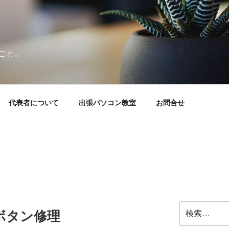
ごと。
代表者について
出張パソコン教室
お問合せ
検
ボタン修理
索: