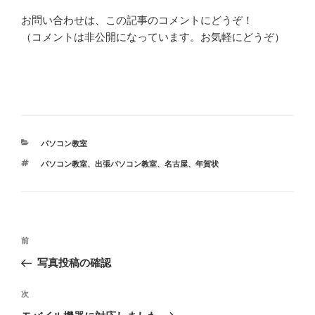
お問い合わせは、この記事のコメントにどうぞ！
（コメントは非公開になっています。お気軽にどうぞ）
カ
パソコン教室
テ
タ
パソコン教室
、
出張パソコン教室
、
名古屋
、
年賀状
ゴ
グ
リ
ー
投
前
前
稿
の
写真投稿の確認
ナ
投
ビ
稿
次
次
ゲ
の