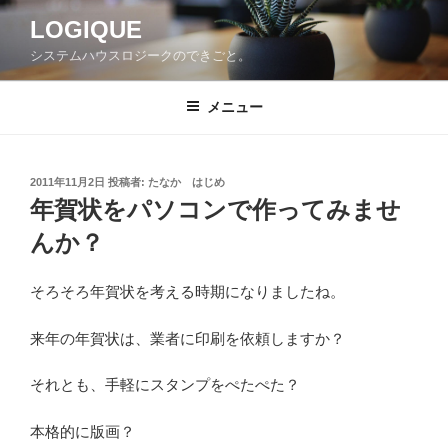
コ
LOGIQUE
ン
システムハウスロジークのできごと。
テ
ン
ツ
メニュー
へ
ス
キ
投
2011年11月2日
投稿者:
たなか はじめ
稿
ッ
年賀状をパソコンで作ってみませ
日:
プ
んか？
そろそろ年賀状を考える時期になりましたね。
来年の年賀状は、業者に印刷を依頼しますか？
それとも、手軽にスタンプをぺたぺた？
本格的に版画？