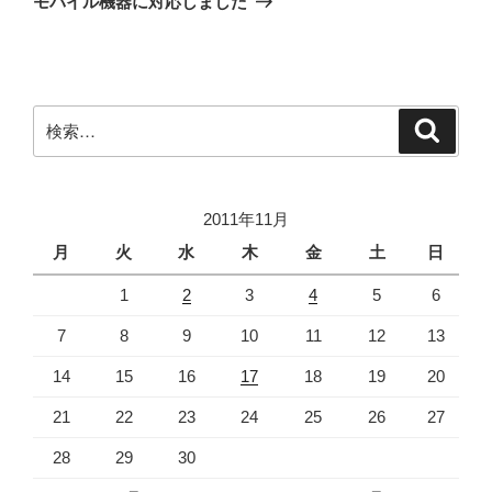
モバイル機器に対応しました
投
ー
稿
シ
ョ
ン
検
検
索
索:
2011年11月
月
火
水
木
金
土
日
1
2
3
4
5
6
7
8
9
10
11
12
13
14
15
16
17
18
19
20
21
22
23
24
25
26
27
28
29
30